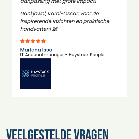
aanpassing met grote impact!
J
Dankjewel, Karel-Oscar, voor de
C
inspirerende inzichten en praktische
handvatten! 🙌
Marlena Issa
IT Accountmanager - Haystack People​
Veelgestelde vragen