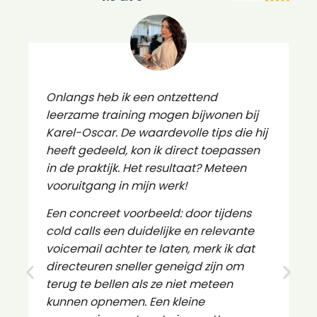
Onlangs heb ik een ontzettend
K
leerzame training mogen bijwonen bij
m
Karel-Oscar. De waardevolle tips die hij
e
heeft gedeeld, kon ik direct toepassen
p
in de praktijk. Het resultaat? Meteen
n
vooruitgang in mijn werk!
a
r
Een concreet voorbeeld: door tijdens
v
cold calls een duidelijke en relevante
a
voicemail achter te laten, merk ik dat
s
directeuren sneller geneigd zijn om
a
terug te bellen als ze niet meteen
ee
kunnen opnemen. Een kleine