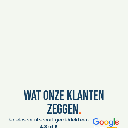
Wat onze klanten
zeggen
.
Kareloscar.nl scoort gemiddeld een
4.8
uit
5