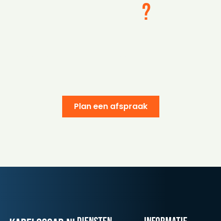
te maken
?
Cold sales hoeft geen frustratie te zijn. Met de juiste
aanpak wordt het een vaardigheid die je met
vertrouwen en plezier inzet. Zo vul je je pipeline
structureel en zie je je omzet groeien.
Plan een afspraak