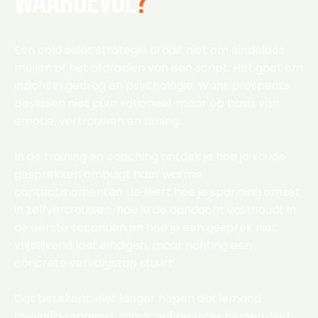
waardevol
?
Een cold sales strategie draait niet om eindeloos
mailen of het afdraaien van een script. Het gaat om
inzicht in gedrag en psychologie. Want prospects
beslissen niet puur rationeel, maar op basis van
emotie, vertrouwen en timing.
In de training en coaching ontdek je hoe je koude
gesprekken ombuigt naar warme
contactmomenten. Je leert hoe je spanning omzet
in zelfvertrouwen, hoe je de aandacht vasthoudt in
de eerste seconden en hoe je een gesprek niet
vrijblijvend laat eindigen, maar richting een
concrete vervolgstap stuurt.
Dat betekent: niet langer hopen dat iemand
toevallig reageert, maar zelf de regie nemen. Niet