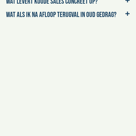
Wat levert koude sales concreet op?
Wat als ik na afloop terugval in oud gedrag?
Klaar om van cold sales
een structureel
onderdeel van je succes