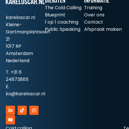
Diensten
informatie
The Cold Calling
Training
Blueprint
Over ons
kareloscar.nl
1 op 1 coaching
Contact
Kleine-
Public Speaking
Afspraak maken
Gartmanplantsoen
21
1017 RP
Amsterdam
Nederland
T.
+31 6
24873865
E.
ko@kareloscar.nl
Cold calling
Te