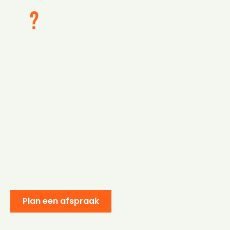
op
?
Het resultaat van een cold sales aanpak zie je niet
alleen in je cijfers, maar ook in je houding. Je maakt
meer afspraken in minder tijd, omdat je weet hoe je
gesprekken stuurt. Je pakt koude acquisitie met
vertrouwen aan, omdat je een duidelijk plan hebt.
Deelnemers vertellen dat ze minder belangst
ervaren, meer plezier hebben in hun outreach en
merken dat hun pipeline weer op gang komt. De
gemiddelde conversie stijgt fors, vaak met 30 tot
45 procent. Het effect? Meer kansen, meer deals
en een pipeline die structureel gevuld blijft.
Plan een afspraak