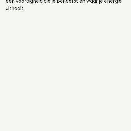
een vaardigheid die je beheerst en waar je energie
uithaalt.