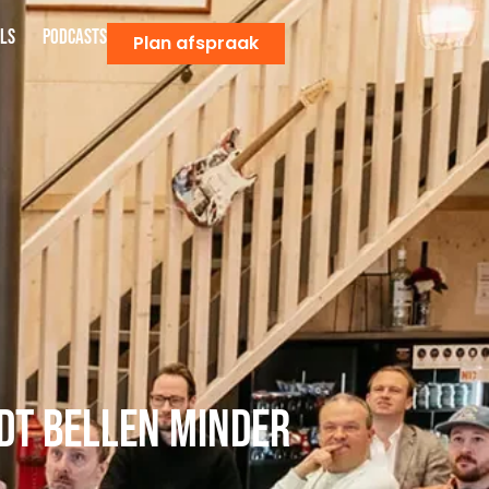
ls
Podcasts
Plan afspraak
dt bellen minder