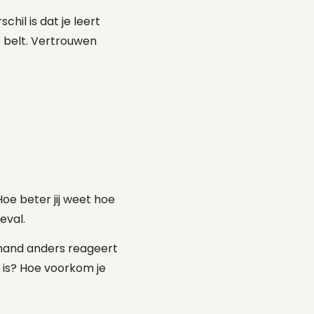
chil is dat je leert
e belt. Vertrouwen
e beter jij weet hoe
eval.
mand anders reageert
f is? Hoe voorkom je