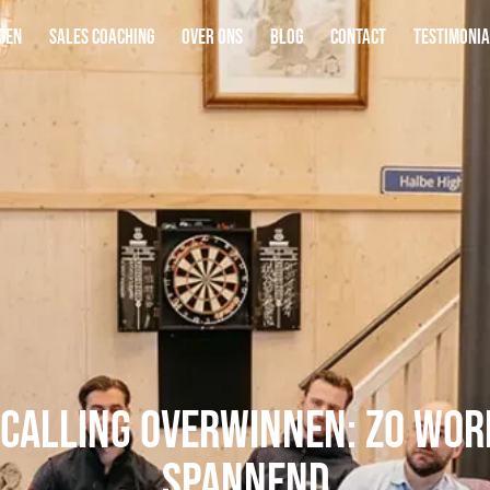
gen
Sales coaching
Over ons
Blog
Contact
Testimonia
 calling overwinnen: zo wor
spannend