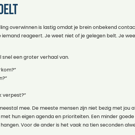
oelt
ling overwinnen is lastig omdat je brein onbekend contac
e iemand reageert. Je weet niet of je gelegen belt. Je wee
 snel een groter verhaal van.
erkom?”
n?”
k verpest?”
t meestal mee. De meeste mensen zijn niet bezig met jou af
et hun eigen agenda en prioriteiten. Een minder goede cal
 hangen. Voor de ander is het vaak na tien seconden alw