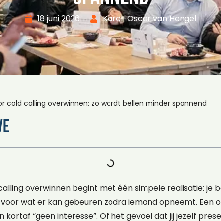
18 juni 2026
Karel-Oscar van Hengel
r cold calling overwinnen: zo wordt bellen minder spannend
ve
alling overwinnen begint met één simpele realisatie: je 
g voor wat er kan gebeuren zodra iemand opneemt. Een on
en kortaf “geen interesse”. Of het gevoel dat jij jezelf pre