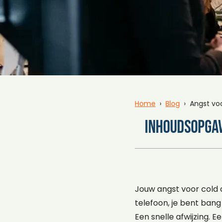
Home
›
Blog
› Angst voo
Inhoudsopga
Jouw angst voor cold c
telefoon, je bent ban
Een snelle afwijzing. E