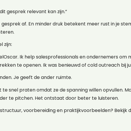
it gesprek relevant kan zijn.”
 gesprek af. En minder druk betekent meer rust in je ste
steren.
 zijn:
arelOscar. Ik help salesprofessionals en ondernemers om 
ekken te openen. Ik was benieuwd of cold outreach bij jul
nden. Je geeft de ander ruimte.
 te snel praten omdat ze de spanning willen opvullen. Ma
der te pitchen. Het ontstaat door beter te luisteren.
 structuur, voorbereiding en praktijkvoorbeelden? Bekijk