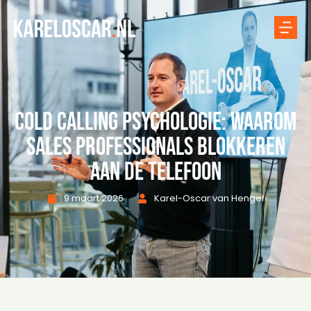
Cold calling psychologie: waarom
sales professionals blokkeren
aan de telefoon
9 maart 2026
Karel-Oscar van Hengel