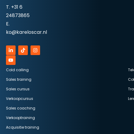
T.
+31 6
24873865
E.
ko@kareloscar.nl
Cold calling
Tel
Sales training
Col
Sales cursus
Tr
Verkoopcursus
Ler
Sales coaching
Verkooptraining
Acquisitie training