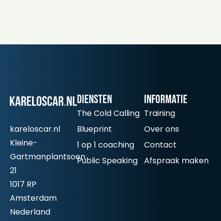
Diensten
informatie
The Cold Calling
Training
kareloscar.nl
Blueprint
Over ons
Kleine-
1 op 1 coaching
Contact
Gartmanplantsoen
Public Speaking
Afspraak maken
21
1017 RP
Amsterdam
Nederland