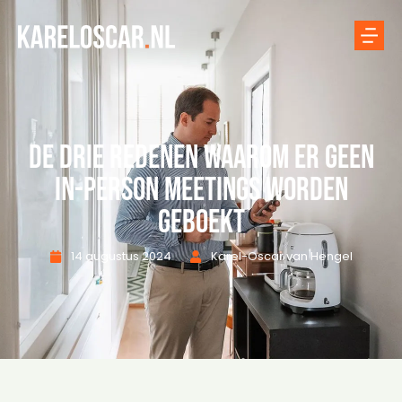
De drie redenen waarom er geen
in-person meetings worden
geboekt
14 augustus 2024
Karel-Oscar van Hengel