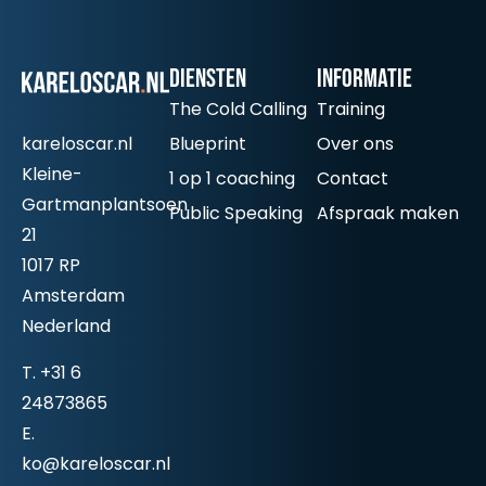
Diensten
informatie
The Cold Calling
Training
kareloscar.nl
Blueprint
Over ons
Kleine-
1 op 1 coaching
Contact
Gartmanplantsoen
Public Speaking
Afspraak maken
21
1017 RP
Amsterdam
Nederland
T.
+31 6
24873865
E.
ko@kareloscar.nl