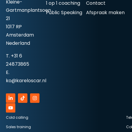
Kleine-
1 op 1 coaching
Contact
Gartmanplantsoen
Public Speaking
Afspraak maken
21
1017 RP
Amsterdam
Nederland
T.
+31 6
24873865
E.
ko@kareloscar.nl
Cold calling
Tel
Sales training
Col