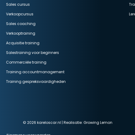
Sales cursus
Tr
Verkoopcursus
Ler
Sales coaching
Verkooptraining
Acquisitie training
Salestraining voor beginners
Commerciële training
Training accountmanagement
Training gespreksvaardigheden
© 2026 kareloscar.nl | Realisatie:
Growing Lemon