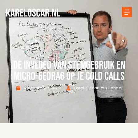
De invloed van stemgebruik en
micro-gedrag op je cold calls
12 november 2025
Karel-Oscar van Hengel