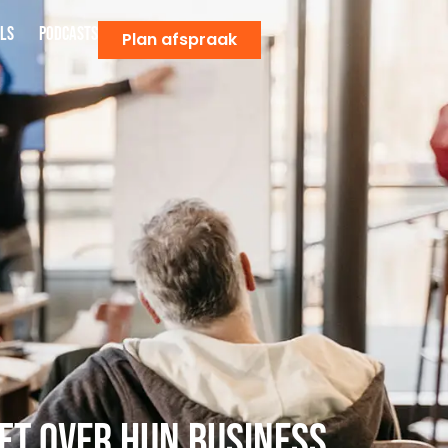
ls
Podcasts
Plan afspraak
t over hun business