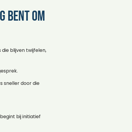
ng bent om
ie blijven twijfelen,
gesprek.
 sneller door die
int bij initiatief