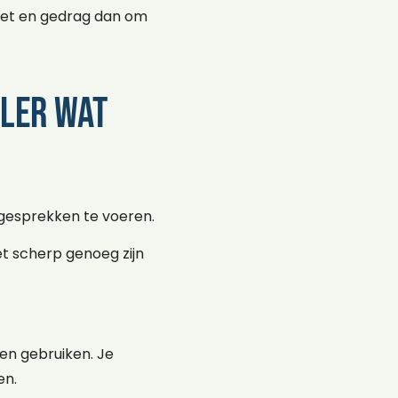
set en gedrag dan om
ller wat
gesprekken te voeren.
t scherp genoeg zijn
en gebruiken. Je
en.