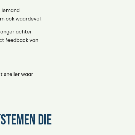
Of iemand
rom ook waardevol.
langer achter
irect feedback van
t sneller waar
stemen die