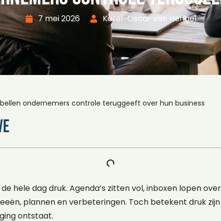
7 mei 2026
Karel-Oscar van Hengel
llen ondernemers controle teruggeeft over hun business
ve
de hele dag druk. Agenda’s zitten vol, inboxen lopen ove
eeën, plannen en verbeteringen. Toch betekent druk zijn
ing ontstaat.