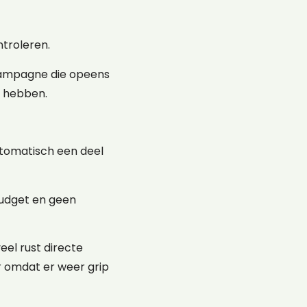
ntroleren.
 campagne die opeens
n hebben.
automatisch een deel
budget en geen
el rust directe
ar omdat er weer grip