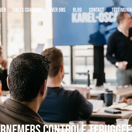
gen
Sales coaching
Over ons
Blog
Contact
Testimonia
rnemers controle teruggeef