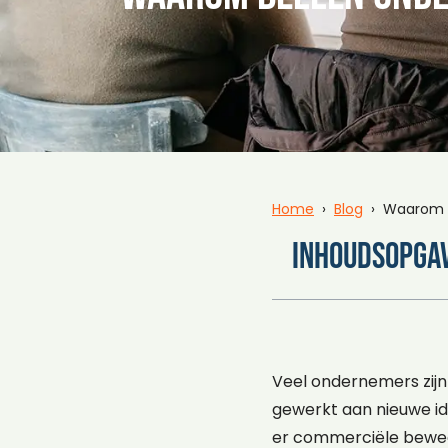
Home
›
Blog
› Waarom be
Inhoudsopga
Veel ondernemers zijn 
gewerkt aan nieuwe id
er commerciële beweg