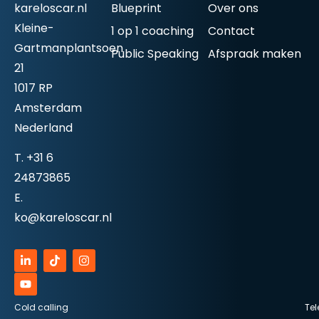
kareloscar.nl
Blueprint
Over ons
Kleine-
1 op 1 coaching
Contact
Gartmanplantsoen
Public Speaking
Afspraak maken
21
1017 RP
Amsterdam
Nederland
T.
+31 6
24873865
E.
ko@kareloscar.nl
Cold calling
Tel