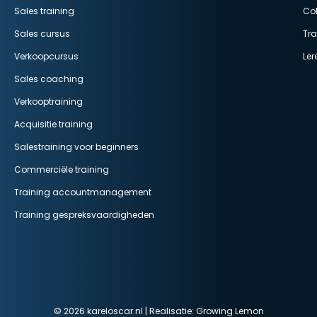
Sales training
Col
Sales cursus
Tr
Verkoopcursus
Ler
Sales coaching
Verkooptraining
Acquisitie training
Salestraining voor beginners
Commerciële training
Training accountmanagement
Training gespreksvaardigheden
© 2026 kareloscar.nl | Realisatie:
Growing Lemon