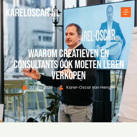
Waarom creatieven en
consultants óók moeten leren
verkopen
22 juni 2026
Karel-Oscar van Hengel